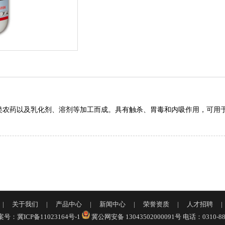
类农药以及乳化剂、溶剂等加工而成。具有触杀、胃毒和内吸作用，可用
|
关于我们
|
产品中心
|
新闻中心
|
荣誉资质
|
人才招聘
号：冀ICP备11023164号-1
冀公网安备 13043502000091号
电话：0310-88