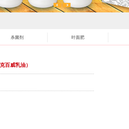
杀菌剂
叶面肥
硫克百威乳油）