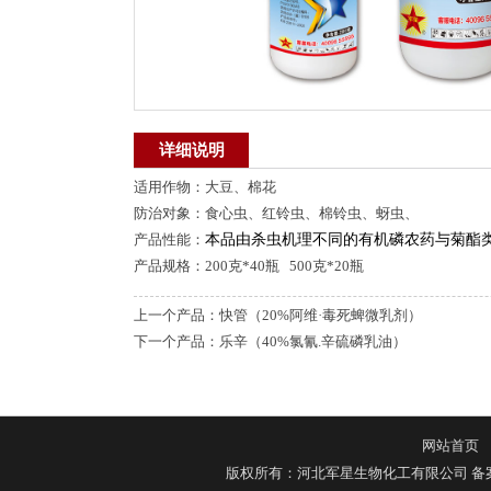
详细说明
适用作物：大豆、棉花
防治对象：食心虫、红铃虫、棉铃虫、蚜虫、
产品性能：
本品由杀虫机理不同的有机磷农药与菊酯
产品规格：200克*40瓶 500克*20瓶
上一个产品：
快管（20%阿维·毒死蜱微乳剂）
下一个产品：
乐辛（40%氯氰.辛硫磷乳油）
网站首页
版权所有：河北军星生物化工有限公司
备案