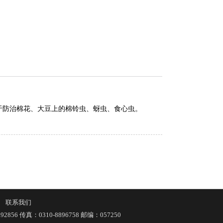
于防治棉花、大豆上的棉铃虫、蚜虫、食心虫。
|
联系我们
92856 传真：0310-8896758 邮编：057250