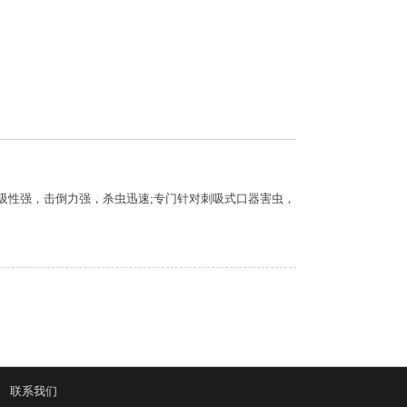
内吸性强，击倒力强，杀虫迅速;专门针对刺吸式口器害虫，
|
联系我们