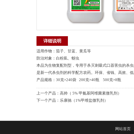
详细说明
适用作物：茄子、甘蓝、黄瓜等
防治对象：白粉虱、蚜虫
本品为生物复配剂型，专用于杀灭刺吸式口器害虫的杀虫剂
是新一代杀虫剂的科学配方农药。环保、省钱、高效、低
产品规格：30克×240袋 200克×40瓶 500克×8瓶
上一个产品：
高帅（ 5% 甲氨基阿维菌素微乳剂）
下一个产品：
乐康驰（1%甲维盐微乳剂）
网站首页