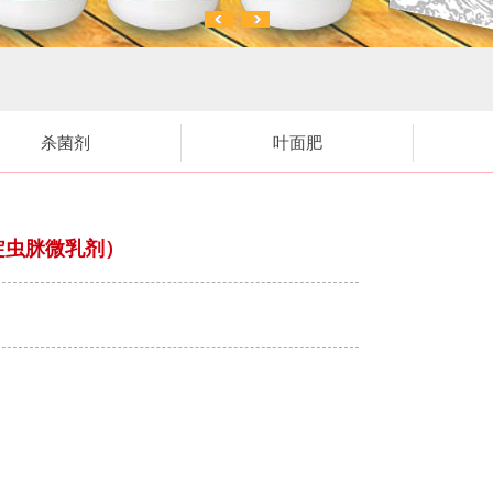
杀菌剂
叶面肥
·啶虫脒微乳剂）