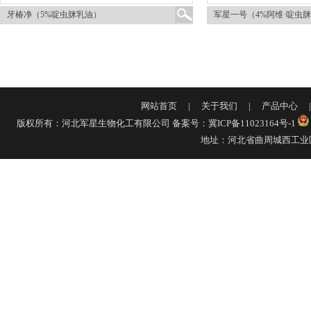
牙椿净（5%啶虫脒乳油）
军星一号（4%阿维·啶虫
网站首页
|
关于我们
|
产品中心
版权所有：河北军星生物化工有限公司
备案号：冀ICP备11023164号-1
地址：河北省曲周城西工业