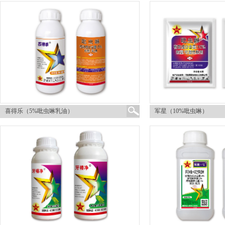
喜得乐（5%吡虫啉乳油）
军星（10%吡虫啉）