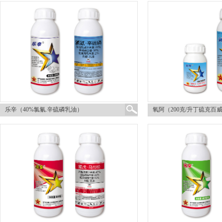
乐辛（40%氯氰.辛硫磷乳油）
氧阿（200克/升丁硫克百