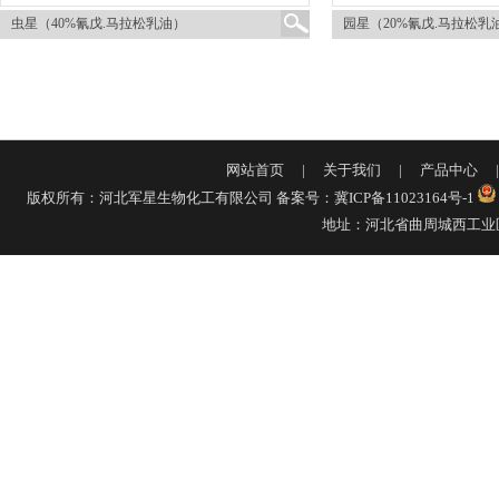
虫星（40%氰戊.马拉松乳油）
园星（20%氰戊.马拉松乳
网站首页
|
关于我们
|
产品中心
版权所有：河北军星生物化工有限公司
备案号：冀ICP备11023164号-1
地址：河北省曲周城西工业